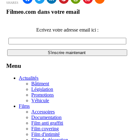
SHARES
Filmeo.com dans votre email
Ecrivez votre adresse email ici :
Menu
Actualités
Bâtiment
Législation
Promotions
Véhicule
Films
Accessoires
Documentation
Film anti graffiti
Film covering
Film d'intimité
Film de décoration