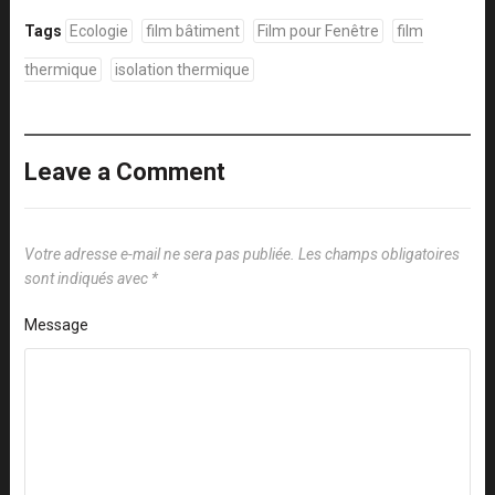
Tags
Ecologie
film bâtiment
Film pour Fenêtre
film
thermique
isolation thermique
Leave a Comment
Votre adresse e-mail ne sera pas publiée.
Les champs obligatoires
sont indiqués avec
*
Message