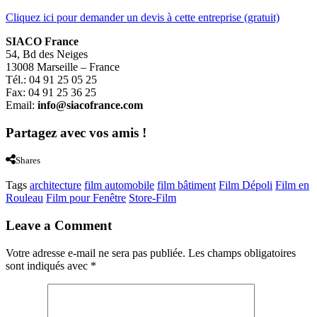
Cliquez ici pour demander un devis à cette entreprise (gratuit)
SIACO France
54, Bd des Neiges
13008 Marseille – France
Tél.: 04 91 25 05 25
Fax: 04 91 25 36 25
Email:
info@siacofrance.com
Partagez avec vos amis !
Shares
Tags
architecture
film automobile
film bâtiment
Film Dépoli
Film en
Rouleau
Film pour Fenêtre
Store-Film
Leave a Comment
Votre adresse e-mail ne sera pas publiée.
Les champs obligatoires
sont indiqués avec
*