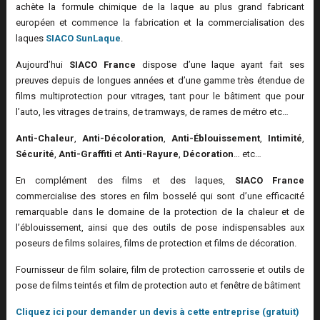
achète la formule chimique de la laque au plus grand fabricant
européen et commence la fabrication et la commercialisation des
laques
SIACO SunLaque
.
Aujourd’hui
SIACO France
dispose d’une laque ayant fait ses
preuves depuis de longues années et d’une gamme très étendue de
films multiprotection pour vitrages, tant pour le bâtiment que pour
l’auto, les vitrages de trains, de tramways, de rames de métro etc…
Anti-Chaleur
,
Anti-Décoloration
,
Anti-Éblouissement
,
Intimité
,
Sécurité
,
Anti-Graffiti
et
Anti-Rayure
,
Décoration
… etc…
En complément des films et des laques,
SIACO France
commercialise des stores en film bosselé qui sont d’une efficacité
remarquable dans le domaine de la protection de la chaleur et de
l’éblouissement, ainsi que des outils de pose indispensables aux
poseurs de films solaires, films de protection et films de décoration.
Fournisseur de film solaire, film de protection carrosserie et outils de
pose de films teintés et film de protection auto et fenêtre de bâtiment
Cliquez ici pour demander un devis à cette entreprise (gratuit)