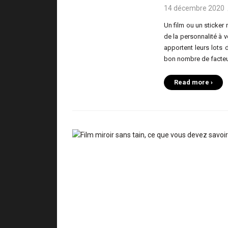
14 décembre 2020
Un film ou un sticker r
de la personnalité à v
apportent leurs lots d
bon nombre de facteur
Read more ›