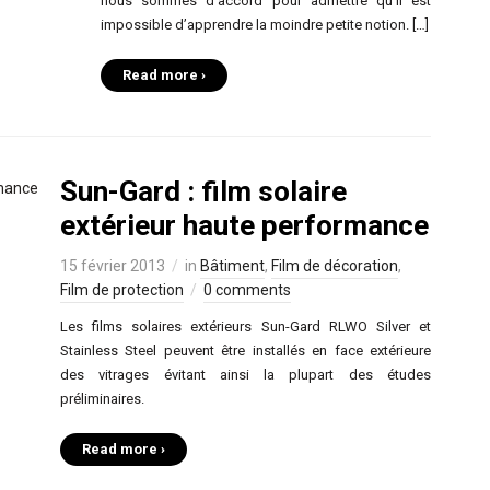
nous sommes d’accord pour admettre qu’il est
impossible d’apprendre la moindre petite notion. […]
Read more ›
Sun-Gard : film solaire
extérieur haute performance
15 février 2013
in
Bâtiment
,
Film de décoration
,
Film de protection
0 comments
Les films solaires extérieurs Sun-Gard RLWO Silver et
Stainless Steel peuvent être installés en face extérieure
des vitrages évitant ainsi la plupart des études
préliminaires.
Read more ›