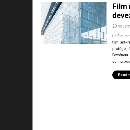
Film 
deve
20 novem
Le film mi
film anti-
protéger l
l’extérieu
connu pour
Read 