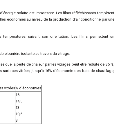
 d’énergie solaire est importante. Les films réfléchissants tempèrent
lles économies au niveau de la production d’air conditionné par une
températures suivant son orientation. Les films permettent un
able barrière isolante au travers du vitrage.
se que la perte de chaleur par les vitrages peut être réduite de 35 %,
s surfaces vitrées, jusqu’à 16% d’économie des frais de chauffage,
.
s vitrées
% d’économies
16
14,5
13
10,5
8