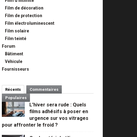
Film d'intimité
Film de décoration
Film de protection
Film électroluminescent
Film solaire
Film teinté
Forum
Bâtiment
Véhicule
Fournisseurs
Récents
Commentaires
Populaires
L’hiver sera rude : Quels
films adhésifs à poser en
urgence sur vos vitrages
pour affronter le froid ?