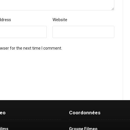
ddress
Website
owser for the next time I comment.
meo
Coordonnées
films
Groupe Filmeo