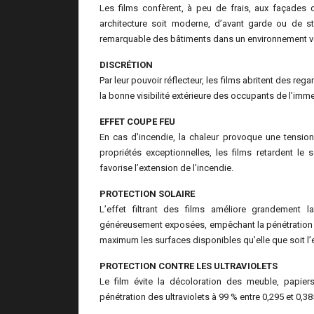
Les films confèrent, à peu de frais, aux façades 
architecture soit moderne, d’avant garde ou de st
remarquable des bâtiments dans un environnement v
DISCRÉTION
Par leur pouvoir réflecteur, les films abritent des rega
la bonne visibilité extérieure des occupants de l’imm
EFFET COUPE FEU
En cas d’incendie, la chaleur provoque une tension m
propriétés exceptionnelles, les films retardent l
favorise l’extension de l’incendie.
PROTECTION SOLAIRE
L’effet filtrant des films améliore grandement 
généreusement exposées, empêchant la pénétration de 
maximum les surfaces disponibles qu’elle que soit l’
PROTECTION CONTRE LES ULTRAVIOLETS
Le film évite la décoloration des meuble, papier
pénétration des ultraviolets à 99 % entre 0,295 et 0,