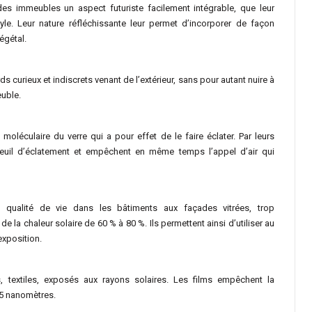
des immeubles un aspect futuriste facilement intégrable, que leur
yle. Leur nature réfléchissante leur permet d’incorporer de façon
égétal.
rds curieux et indiscrets venant de l’extérieur, sans pour autant nuire à
euble.
oléculaire du verre qui a pour effet de le faire éclater. Par leurs
e seuil d’éclatement et empêchent en même temps l’appel d’air qui
la qualité de vie dans les bâtiments aux façades vitrées, trop
la chaleur solaire de 60 % à 80 %. Ils permettent ainsi d’utiliser au
exposition.
s, textiles, exposés aux rayons solaires. Les films empêchent la
385 nanomètres.