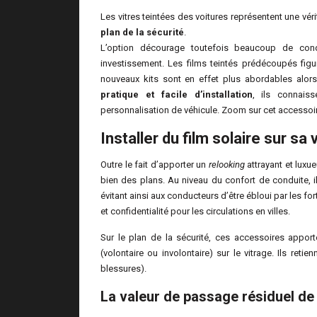
Les vitres teintées des voitures représentent une vér
plan de la sécurité
.
L’option décourage toutefois beaucoup de cond
investissement. Les films teintés prédécoupés fig
nouveaux kits sont en effet plus abordables alor
pratique et facile d’installation
, ils connais
personnalisation de véhicule. Zoom sur cet accessoire
Installer du film solaire sur sa 
Outre le fait d’apporter un
relooking
attrayant et luxu
bien des plans. Au niveau du confort de conduite, 
évitant ainsi aux conducteurs d’être ébloui par les fo
et confidentialité pour les circulations en villes.
Sur le plan de la sécurité, ces accessoires appo
(volontaire ou involontaire) sur le vitrage. Ils retie
blessures).
La valeur de passage résiduel de l