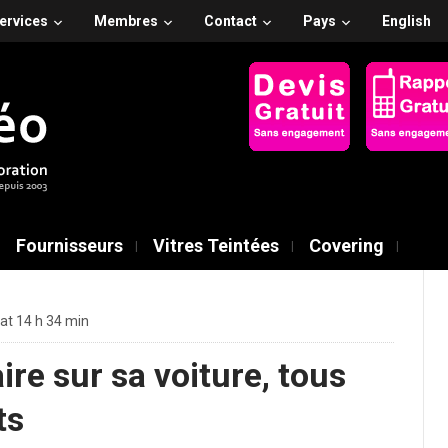
ervices
Membres
Contact
Pays
English
Fournisseurs
Vitres Teintées
Covering
 at 14 h 34 min
aire sur sa voiture, tous
ts