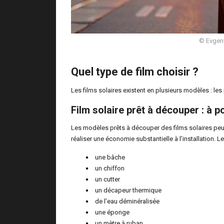
© Evgeny
Quel type de film choisir ?
Les films solaires existent en plusieurs modèles : les
Film solaire prêt à découper : à
Les modèles prêts à découper des films solaires pe
réaliser une économie substantielle à l’installation. 
une bâche
un chiffon
un cutter
un décapeur thermique
de l’eau déminéralisée
une éponge
un mètre à ruban