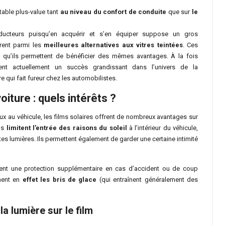
itable plus-value tant
au niveau du confort de conduite
que sur
le
ucteurs puisqu’en acquérir et s’en équiper suppose un gros
urent parmi les
meilleures alternatives aux vitres teintées
. Ces
s qu’ils permettent de bénéficier des mêmes avantages. À la fois
sent actuellement un succès grandissant dans l’univers de la
 qui fait fureur chez les automobilistes.
voiture : quels intérêts ?
eux au véhicule, les films solaires offrent de nombreux avantages sur
ils
limitent l’entrée des raisons du soleil
à l’intérieur du véhicule,
rtes lumières. Ils permettent également de garder une certaine intimité
rtent une protection supplémentaire en cas d’accident ou de coup
nnent en
effet les bris de glace
(qui entraînent généralement des
a lumière sur le film