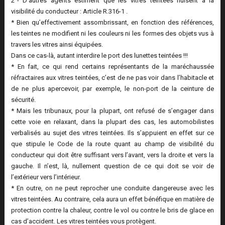
2°- D’autres agents estiment que les vitres teintées nuisent à la
visibilité du conducteur : Article R.316-1 .
* Bien qu’effectivement assombrissant, en fonction des références,
les teintes ne modifient ni les couleurs ni les formes des objets vus à
travers les vitres ainsi équipées.
Dans ce cas-là, autant interdire le port des lunettes teintées !!!
* En fait, ce qui rend certains représentants de la maréchaussée
réfractaires aux vitres teintées, c’est de ne pas voir dans l’habitacle et
de ne plus apercevoir, par exemple, le non-port de la ceinture de
sécurité.
* Mais les tribunaux, pour la plupart, ont refusé de s’engager dans
cette voie en relaxant, dans la plupart des cas, les automobilistes
verbalisés au sujet des vitres teintées. Ils s’appuient en effet sur ce
que stipule le Code de la route quant au champ de visibilité du
conducteur qui doit être suffisant vers l’avant, vers la droite et vers la
gauche. Il n’est, là, nullement question de ce qui doit se voir de
l’extérieur vers l’intérieur.
* En outre, on ne peut reprocher une conduite dangereuse avec les
vitres teintées. Au contraire, cela aura un effet bénéfique en matière de
protection contre la chaleur, contre le vol ou contre le bris de glace en
cas d’accident. Les vitres teintées vous protègent.