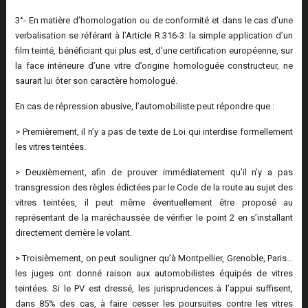
3°- En matière d’homologation ou de conformité et dans le cas d’une
verbalisation se référant à l’Article R.316-3: la simple application d’un
film teinté, bénéficiant qui plus est, d’une certification européenne, sur
la face intérieure d’une vitre d’origine homologuée constructeur, ne
saurait lui ôter son caractère homologué.
En cas de répression abusive, l’automobiliste peut répondre que :
> Premièrement, il n’y a pas de texte de Loi qui interdise formellement
les vitres teintées.
> Deuxièmement, afin de prouver immédiatement qu’il n’y a pas
transgression des règles édictées par le Code de la route au sujet des
vitres teintées, il peut même éventuellement être proposé au
représentant de la maréchaussée de vérifier le point 2 en s’installant
directement derrière le volant.
> Troisièmement, on peut souligner qu’à Montpellier, Grenoble, Paris…
les juges ont donné raison aux automobilistes équipés de vitres
teintées. Si le PV est dressé, les jurisprudences à l’appui suffisent,
dans 85% des cas, à faire cesser les poursuites contre les vitres