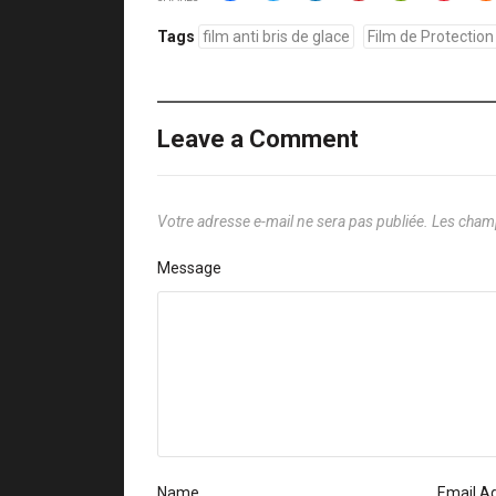
Tags
film anti bris de glace
Film de Protection
Leave a Comment
Votre adresse e-mail ne sera pas publiée.
Les champ
Message
Name
Email A